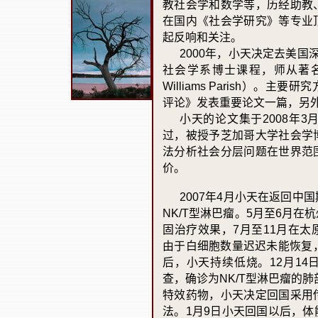
教社会学和数学等，历经助教
在国内《社会学研究》等专业
起反响和关注。
2000
年，小天决定去美国
社会学系博士课程，师从著
Williams Parish
）。主要研究
评论》发表重要论文一篇，另
小天的论文集于
2008
年
3
过，被授予芝加哥大学社会学
法分析社会分层问题在世界范
价。
2007
年
4
月小天在返回中国
NK/T
型淋巴瘤。
5
月至
6
月在杭
固治疗效果，
7
月至
11
月在太
由于白细胞数量迟迟未能恢复
后，小天持续低烧。
12
月
14
查，确诊为
NK/T
型淋巴瘤的肺
特效药物，小天决定回国采用
法。
1
月
9
日小天回国以后，体