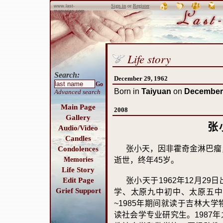
Sign in
or
Register
www.last-
memories.com
Life story
Search:
December 29, 1962
Go
Born in
Taiyuan
on
December 
Advanced search
Main Page
2008
Gallery
张
Audio/Video
Candles
张小天，因非霍奇金淋巴瘤
Condolences
Memories
逝世，终年
45
岁。
Life Story
Edit Page
张小天于
1962
年
12
月
29
日
Grief Support
学、太原九中初中、太原五中
~1985
年期间就读于吉林大学
读社会学专业研究生。
1987
年